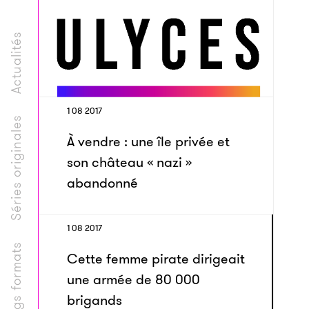
Actualités
1 08 2017
Séries originales
À vendre : une île privée et
son château « nazi »
abandonné
1 08 2017
Longs formats
Cette femme pirate dirigeait
une armée de 80 000
brigands