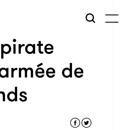
pirate
 armée de
nds