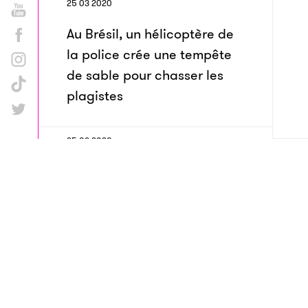
25 03 2020
Au Brésil, un hélicoptère de
la police crée une tempête
de sable pour chasser les
plagistes
25 03 2020
L’Islande est le pays le plus
pacifiste du monde