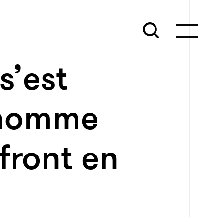
s’est
 homme
front en