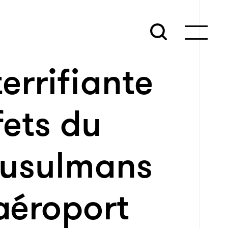
errifiante
fets du
musulmans
aéroport