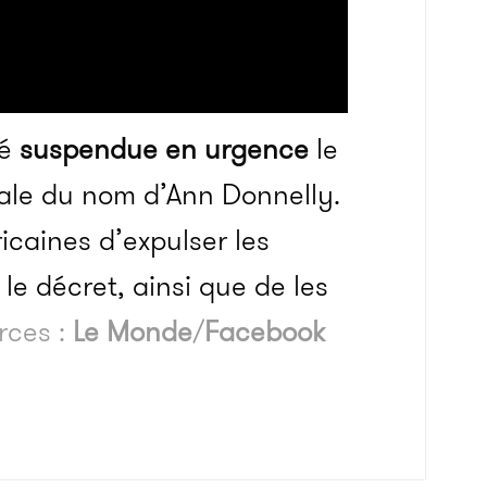
té
suspendue en urgence
le
rale du nom d’Ann Donnelly.
icaines d’expulser les
le décret, ainsi que de les
rces :
Le Monde
/
Facebook