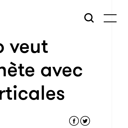
p veut
anète avec
rticales