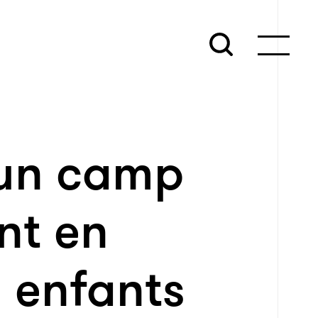
’un camp
nt en
s enfants