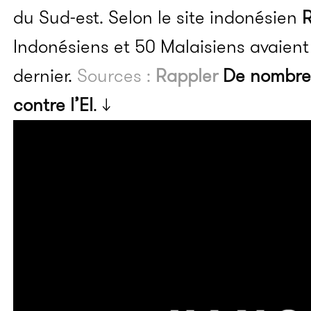
du Sud-est. Selon le site indonésien
R
Indonésiens et 50 Malaisiens avaient 
dernier.
Sources :
Rappler
De nombreu
contre l’EI
. ↓