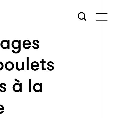
vages
poulets
 à la
e