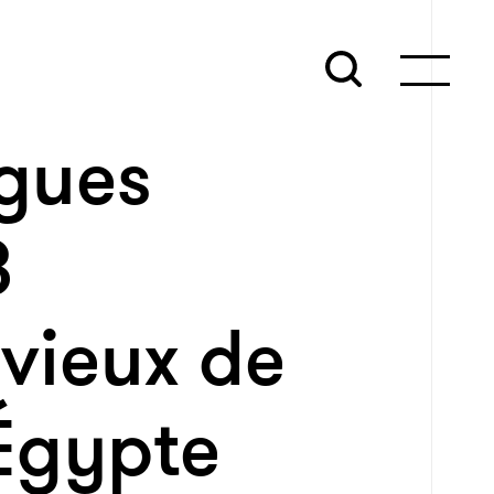
gues
3
vieux de
Égypte