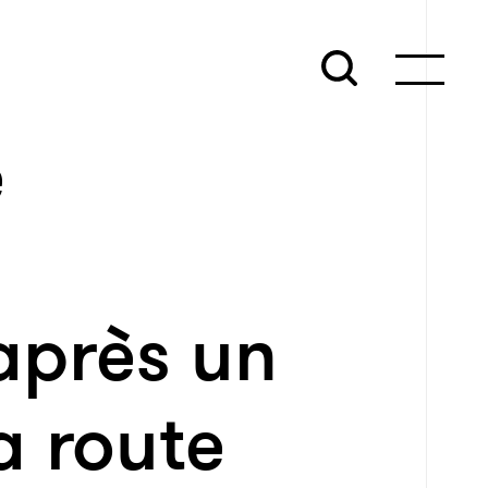
e
après un
a route