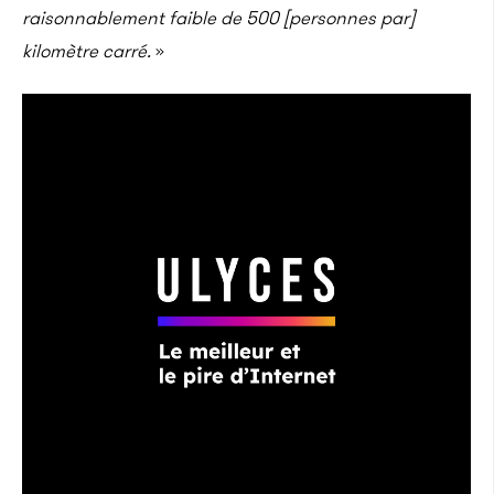
raisonnablement faible de 500 [personnes par]
kilomètre carré.
»