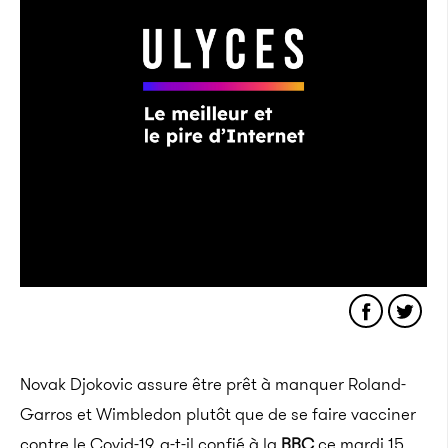
Novak Djokovic assure être prêt à manquer Roland-
Garros et Wimbledon plutôt que de se faire vacciner
contre le Covid-19, a-t-il confié à la
BBC
ce mardi 15