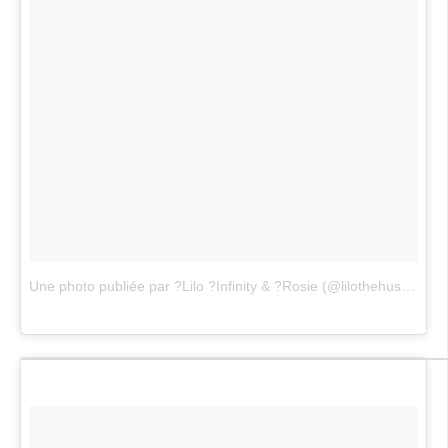
Une photo publiée par ?Lilo ?Infinity & ?Rosie (@lilothehusky)
le
1