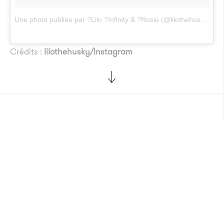
Une photo publiée par ?Lilo ?Infinity & ?Rosie (@lilothehusky)
le
1
Crédits :
lilothehusky/Instagram