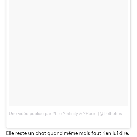
Une vidéo publiée par ?Lilo ?Infinity & ?Rosie (@lilothehusky)
le
2
Elle reste un chat quand même mais faut rien lui dire.