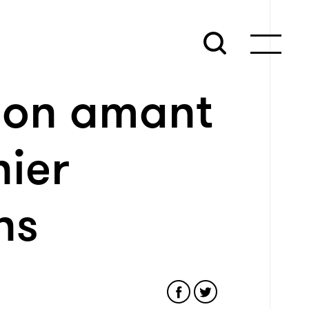
 son amant
nier
ns