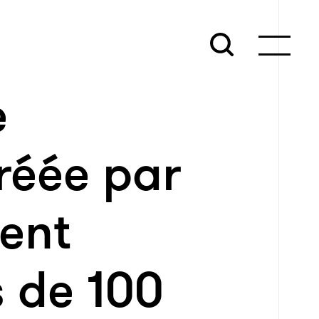
e
réée par
ent
 de 100