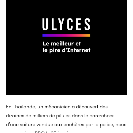
En Thaïlande, un mécanicien a découvert des
dizaines de milliers de pilules dans le pare-chocs
d’une voiture vendue aux enchères par la police, nous