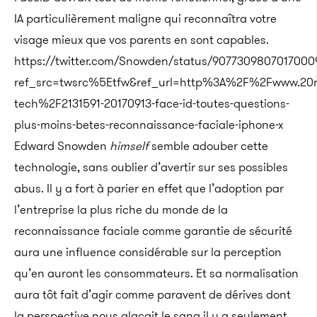
IA particulièrement maligne qui reconnaîtra votre
visage mieux que vos parents en sont capables.
https://twitter.com/Snowden/status/9077309807017000
ref_src=twsrc%5Etfw&ref_url=http%3A%2F%2Fwww.20m
tech%2F2131591-20170913-face-id-toutes-questions-
plus-moins-betes-reconnaissance-faciale-iphone-x
Edward Snowden
himself
semble adouber cette
technologie, sans oublier d’avertir sur ses possibles
abus. Il y a fort à parier en effet que l’adoption par
l’entreprise la plus riche du monde de la
reconnaissance faciale comme garantie de sécurité
aura une influence considérable sur la perception
qu’en auront les consommateurs. Et sa normalisation
aura tôt fait d’agir comme paravent de dérives dont
la perspective nous glaçait le sang il y a seulement