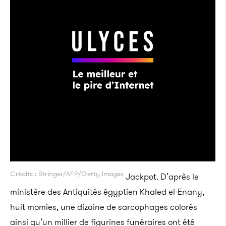
Crédits : Stringer/AFP/Getty Images
Jackpot. D’après le
ministère des Antiquités égyptien Khaled el-Enany,
huit momies, une dizaine de sarcophages colorés
ainsi qu’un millier de figurines funéraires ont été