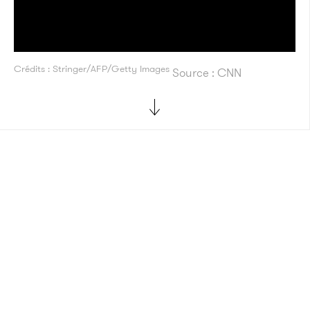
Crédits : Stringer/AFP/Getty Images
Source : CNN