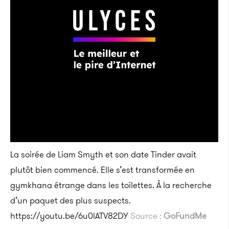
La soirée de Liam Smyth et son date Tinder avait
plutôt bien commencé. Elle s’est transformée en
gymkhana étrange dans les toilettes. À la recherche
d’un paquet des plus suspects.
https://youtu.be/6u0lATV82DY
Source :
GoFundMe