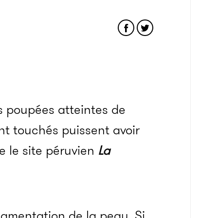
s poupées atteintes de
ent touchés puissent avoir
e le site péruvien
La
pigmentation de la peau. Si