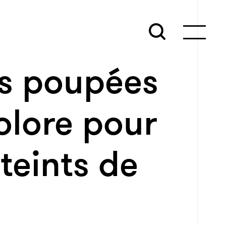
es poupées
olore pour
teints de