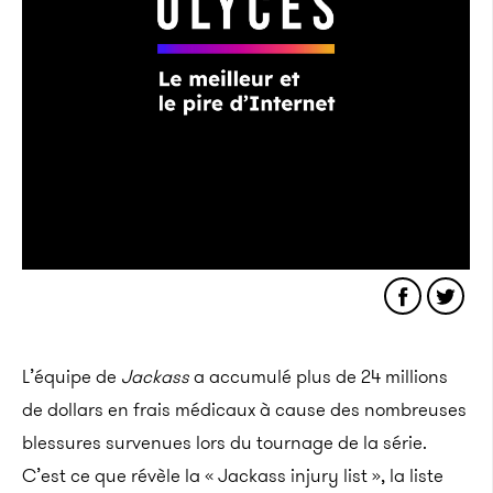
L’équipe de
Jackass
a accumulé plus de 24 millions
de dollars en frais médicaux à cause des nombreuses
blessures survenues lors du tournage de la série.
C’est ce que révèle la « Jackass injury list », la liste