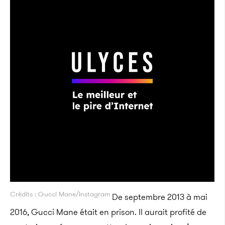
Crédits : Gucci Mane/Instagram
De septembre 2013 à mai
2016, Gucci Mane était en prison. Il aurait profité de