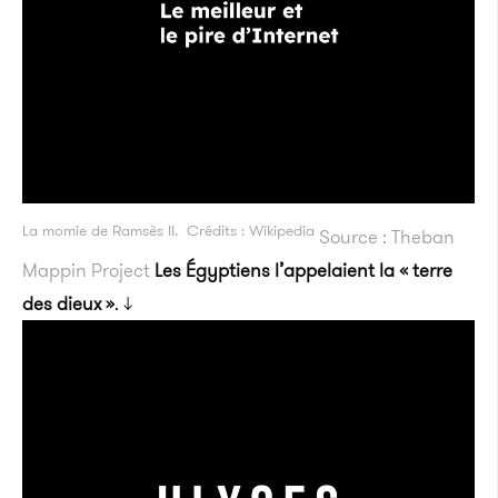
La momie de Ramsès II. Crédits : Wikipedia
Source : Theban
Mappin Project
Les Égyptiens l’appelaient la « terre
des dieux »
. ↓