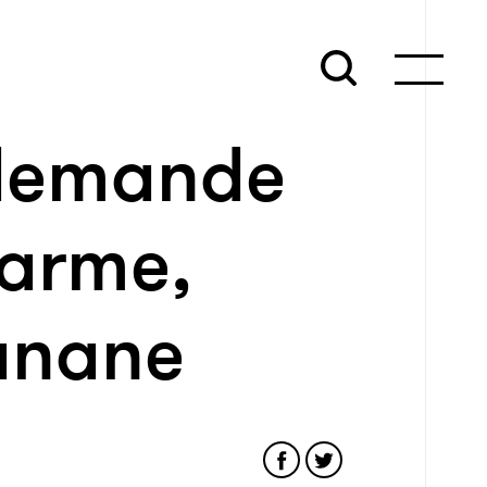
 demande
 arme,
banane