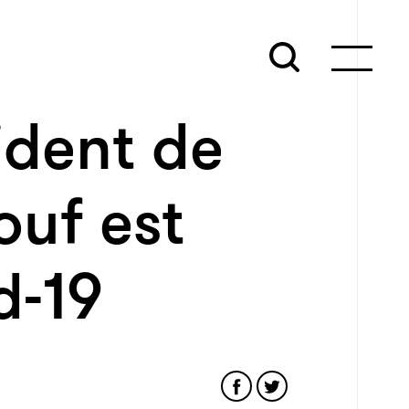
ident de
ouf est
d-19