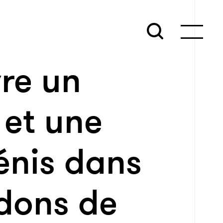
re un
 et une
énis dans
 dons de