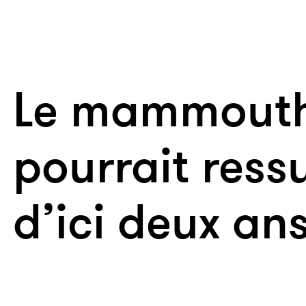
Le mammouth
pourrait ress
d’ici deux an