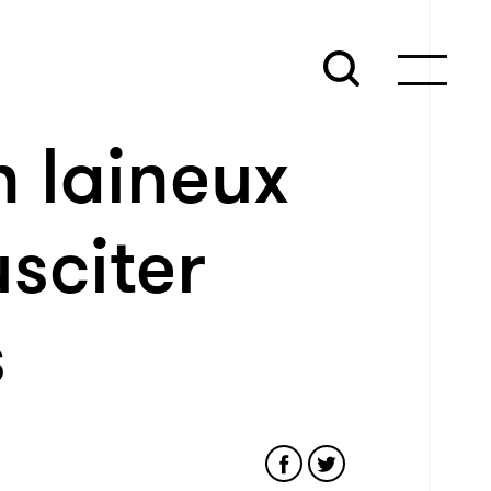
 laineux
usciter
s