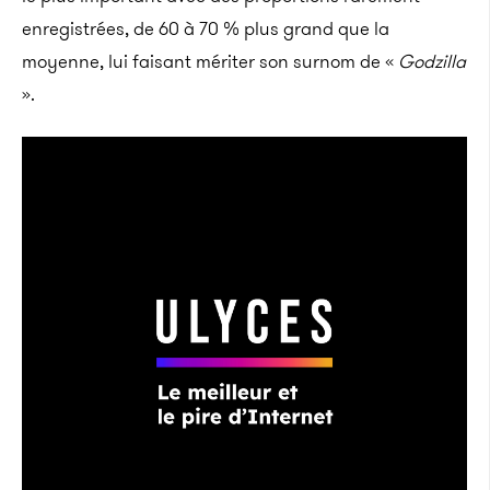
enregistrées, de 60 à 70 % plus grand que la
moyenne, lui faisant mériter son surnom de «
Godzilla
».