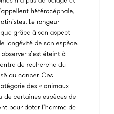
hiés n’a pas de pelage et
 l’appellent hétérocéphale,
latinistes. Le rongeur
s que grâce à son aspect
nde longévité de son espèce.
 observer s’est éteint à
centre de recherche du
nisé au cancer. Ces
 catégorie des « animaux
ou de certaines espèces de
ient pour doter l’homme de