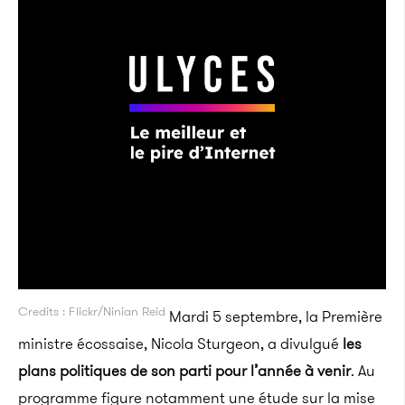
Credits : Flickr/Ninian Reid
Mardi 5 septembre, la Première
ministre écossaise, Nicola Sturgeon, a divulgué
les
plans politiques de son parti pour l’année à venir
. Au
programme figure notamment une étude sur la mise