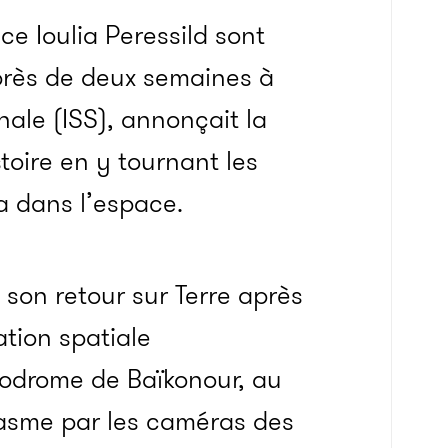
rice
Ioulia
Peressild sont
 près de deux semaines à
onale
(ISS)
, annonçait la
stoire en y tournant les
a dans l’espace.
 son retour sur Terre après
ation spatiale
smodrome de
Baïkonour
, au
iasme par les caméras des