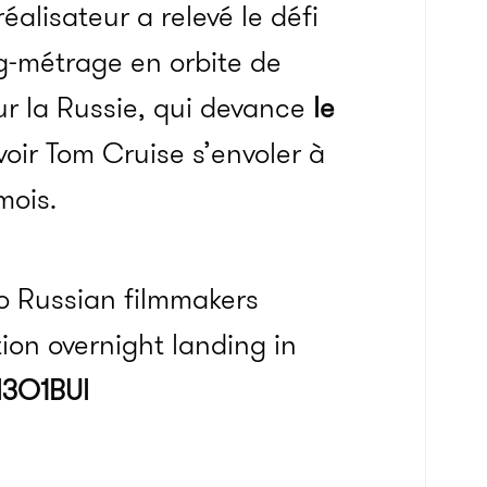
réalisateur a relevé le défi
g-métrage en orbite de
ur la Russie, qui
devance
le
voir Tom Cruise s’envoler à
mois
.
o Russian filmmakers
ion overnight landing in
l3O1BUl