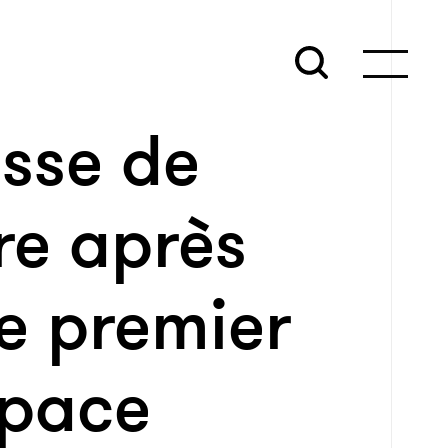
usse de
rre après
le premier
space