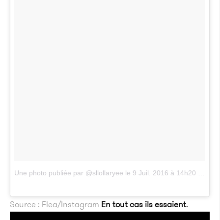
Une photo publiée par @sllollaryee
le
9 Juil. 2016 à 14h20 PDT
Source : Flea/Instagram
En tout cas ils essaient
.