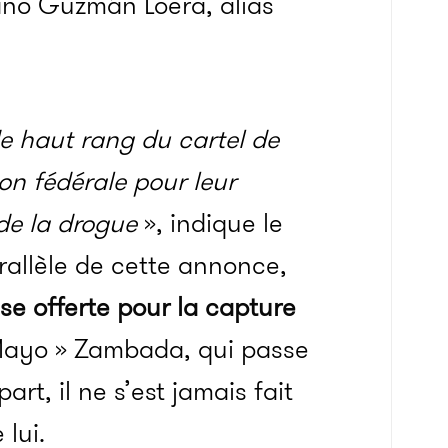
iano
Guzmán
Loera,
alias
e haut rang du cartel de
ion fédérale pour leur
 de la drogue
», indique le
allèle de cette annonce,
nse offerte
pour
la capture
ayo »
Zambada
, qui passe
art, il ne s’est jamais fait
 lui.