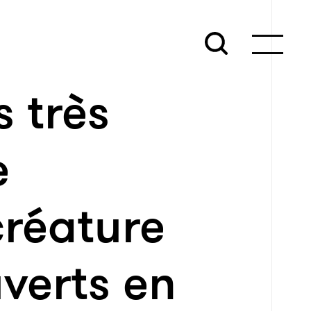
 très
e
créature
verts en