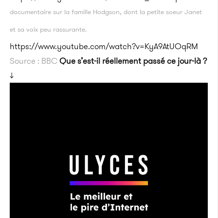
documentaire sur la famille Hodgson, dont la petite soeur Janet
et sa voix peu rassurante.
https://www.youtube.com/watch?v=KyA9AtUOqRM
Source : BBC
Que s’est-il réellement passé ce jour-là ?
↓