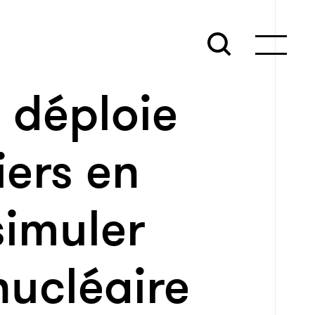
e déploie
ers en
simuler
nucléaire