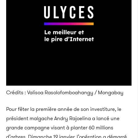
Crédits : Valisoa Rasolofomboahangy / Mongabay
Pour fêter la première année de son investiture, le
président malgache Andry Rajoelina a lancé une
grande campagne visant à planter 60 millions
d’arbres. Dimanche 19 janvier, l’opération a démarré