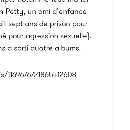
h Petty, un ami d’enfance
fait sept ans de prison pour
é pour agression sexuelle).
ns a sorti quatre albums.
us/1169676721865412608