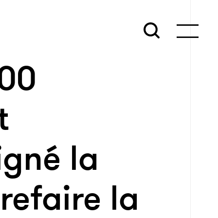
000
t
igné la
refaire la