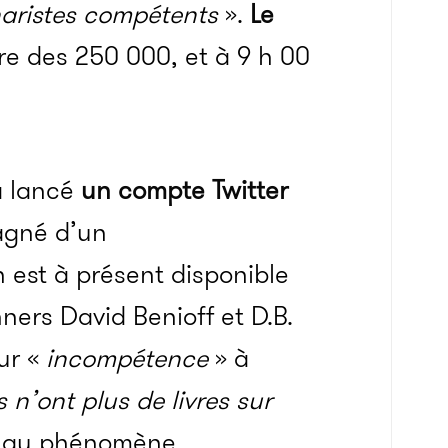
naristes compétents
».
Le
rre des 250 000, et à 9 h 00
 a lancé
un compte Twitter
agné d’un
 est à présent disponible
ners David Benioff et D.B.
ur «
incompétence
» à
 n’ont plus de livres sur
gi au phénomène.