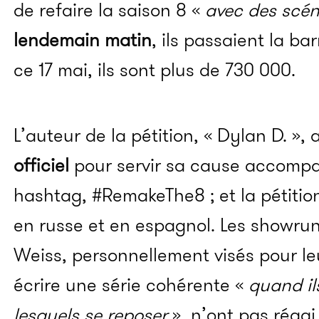
de refaire la saison 8 «
avec des scé
lendemain matin
, ils passaient la ba
ce 17 mai, ils sont plus de 730 000.
L’auteur de la pétition, « Dylan D. »,
officiel
pour servir sa cause accomp
hashtag, #RemakeThe8 ; et la pétition
en russe et en espagnol. Les showrun
Weiss, personnellement visés pour le
écrire une série cohérente «
quand ils
lesquels se reposer
», n’ont pas réa