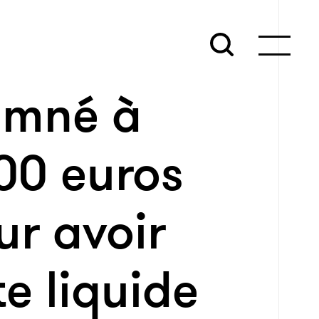
amné à
00 euros
r avoir
te liquide