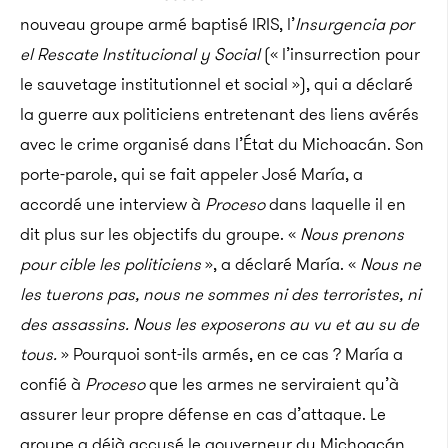
nouveau groupe armé baptisé IRIS, l’
Insurgencia por
el Rescate Institucional y Social
(« l’insurrection pour
le sauvetage institutionnel et social »), qui a déclaré
la guerre aux politiciens entretenant des liens avérés
avec le crime organisé dans l’État du Michoacán. Son
porte-parole, qui se fait appeler José María, a
accordé une interview à
Proceso
dans laquelle il en
dit plus sur les objectifs du groupe. «
Nous prenons
pour cible les politiciens
», a déclaré María. «
Nous ne
les tuerons pas, nous ne sommes ni des terroristes, ni
des assassins. Nous les exposerons au vu et au su de
tous.
» Pourquoi sont-ils armés, en ce cas ? María a
confié à
Proceso
que les armes ne serviraient qu’à
assurer leur propre défense en cas d’attaque.
Le
groupe a déjà accusé le gouverneur du Michoacán