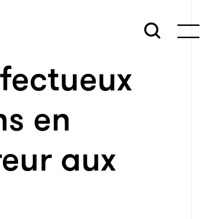
éfectueux
ns en
reur aux