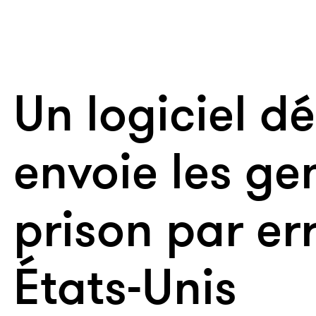
Un logiciel d
envoie les ge
prison par er
États-Unis