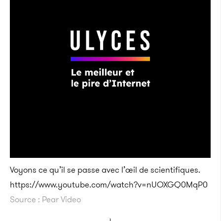
Voyons ce qu’il se passe avec l’œil de scientifiques.
https://www.youtube.com/watch?v=nUOXGQ0MqP0
Source : Pear Video