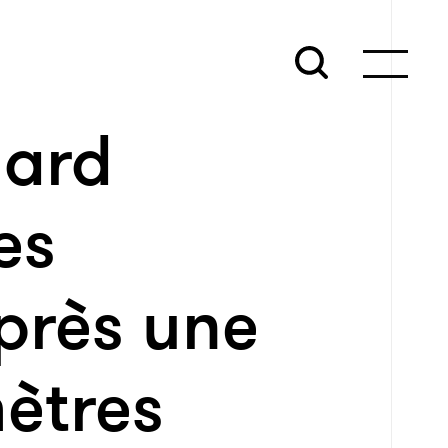
nard
es
près une
ètres