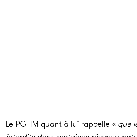
Le PGHM quant à lui rappelle «
que l
interdits dans certaines réserves nat