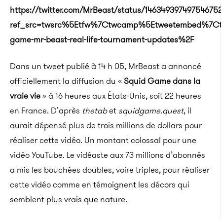
https://twitter.com/MrBeast/status/14634939749754675
ref_src=twsrc%5Etfw%7Ctwcamp%5Etweetembed%7Ct
game-mr-beast-real-life-tournament-updates%2F
Dans un tweet publié à 14 h 05,
MrBeast
a annoncé
officiellement la diffusion du «
Squid
Game
dans la
vraie vie
» à 16 heures aux États-Unis, soit 22 heures
en France.
D’après
thetab
et
squidgame
.
quest
, il
aurait dépensé plus de trois millions de dollars pour
réaliser cette vidéo.
Un montant colossal pour une
vidéo YouTube.
Le vidéaste aux 73 millions d’abonnés
a mis les bouchées doubles, voire triples, pour réaliser
cette vidéo comme en témoignent les décors qui
semblent plus vrais que nature.