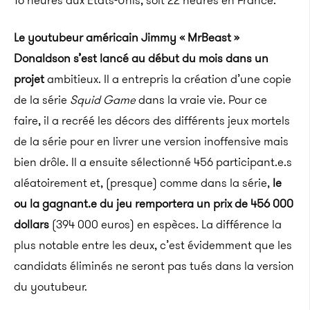
16 heures aux États-Unis, soit 22 heures en France.
Le youtubeur américain Jimmy «
MrBeast
»
Donaldson
s’est lancé au début du mois dans un
projet
ambitieux.
Il a entrepris la création d’une copie
de la série
Squid
Game
dans la vraie vie.
Pour ce
faire, il a recréé les décors des différents jeux mortels
de la série pour en livrer une version inoffensive mais
bien drôle.
Il a ensuite sélectionné 456 participant.e.s
aléatoirement et, (presque) comme dans la série,
le
ou la gagnant.e du jeu remportera un prix de 456 000
dollars
(394 000 euros)
en espèces.
La différence la
plus notable entre les deux, c’est évidemment que les
candidats éliminés ne seront pas tués dans la version
du youtubeur.