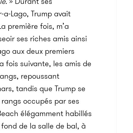
le.
»
Durant ses
r-a-Lago, Trump avait
La première fois, m’a
sseoir ses riches amis ainsi
ago aux deux premiers
a fois suivante, les amis de
rangs, repoussant
mars, tandis que Trump se
 16 rangs occupés par ses
Beach élégamment habillés
 fond de la salle de bal, à