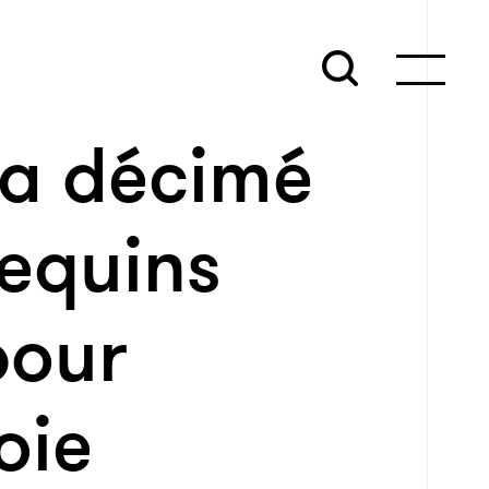
 a décimé
requins
pour
oie