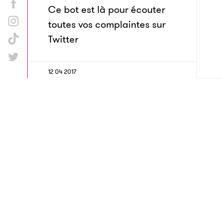
Ce bot est là pour écouter
toutes vos complaintes sur
Twitter
12 04 2017
Une éruption volcanique
spectaculaire au Guatemala
filmée par des drones