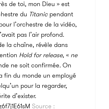
ès de toi, mon Dieu » est
rchestre du
Titanic
pendant
our l’orchestre de la vidéo,
avait pas l’air profond.
 de la chaîne, révèle dans
mention
Hold for release
, «
ne
nde ne soit confirmée
.
On
e la fin du monde un employé
lqu’un pour la regarder,
te d’exister.
z6f7j1E61sM
Source :