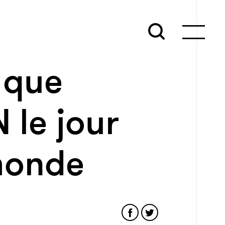
o que
 le jour
 monde