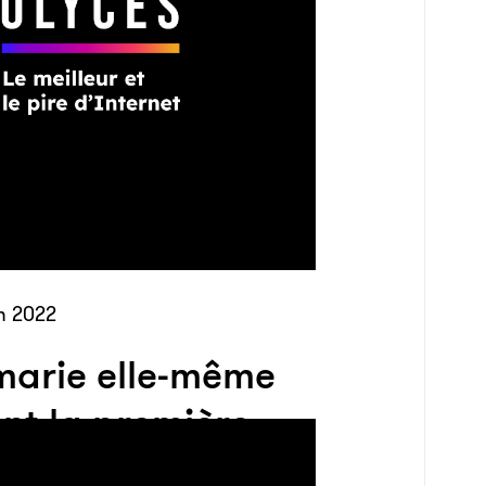
n 2022
 marie elle-même
ent la première
me d’Inde