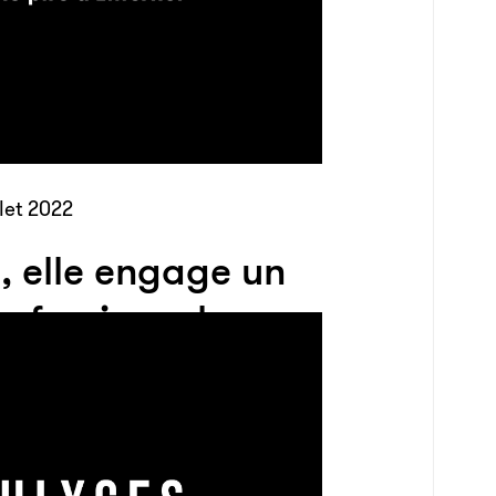
let 2022
, elle engage un
rofessionnel pour
r sa collègue