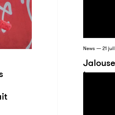
News — 21 juil
Jalouse
s
tueur p
élimine
it