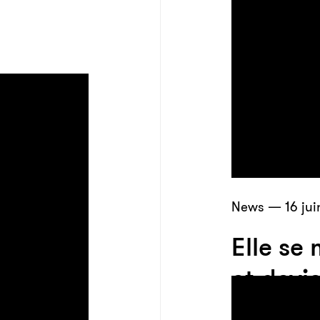
News — 16 jui
Elle se
et devi
sologa