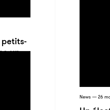
petits-
se un
News — 26 ma