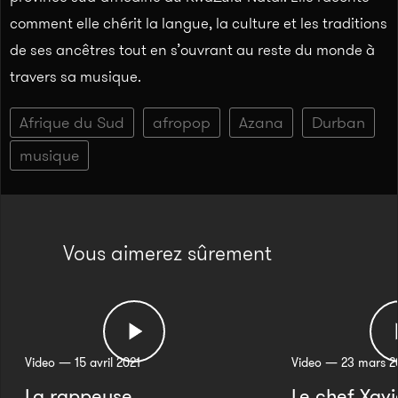
comment elle chérit la langue, la culture et les traditions
de ses ancêtres tout en s’ouvrant au reste du monde à
travers sa musique.
Afrique du Sud
afropop
Azana
Durban
musique
Vous aimerez sûrement
Video — 15 avril 2021
Video — 23 mars 2
La rappeuse
Le chef Xavi