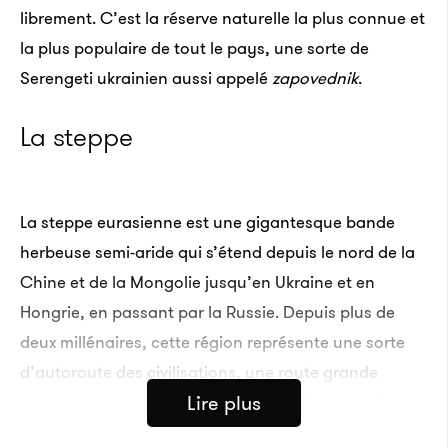
librement. C’est la réserve naturelle la plus connue et
la plus populaire de tout le pays, une sorte de
Serengeti ukrainien aussi appelé
zapovednik
.
La steppe
La steppe eurasienne est une gigantesque bande
herbeuse semi-aride qui s’étend depuis le nord de la
Chine et de la Mongolie jusqu’en Ukraine et en
Hongrie, en passant par la Russie. Depuis plus de
deux millénaires, cette région représente une sorte
d’autoroute des civilisations, une route grande
Lire plus
ouverte empruntée par la marche de l’histoire. À
l’instar des prairies américaines, la steppe est un lieu